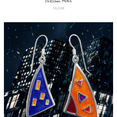
Orecchini MORE
59,00
€