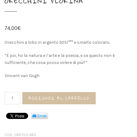
ORECCHINI FLORINA
74,00
€
Orecchini a lobo in argento 925/°°° e smalto colorato.
“E poi, ho la natura e l’arte e la poesia, e se questo non è
sufficiente, che cosa posso volere di più?”
Vincent van Gogh
Orecchini
AGGIUNGI AL CARRELLO
FLORINA
quantità
COD:
ORP-FLO-ARG