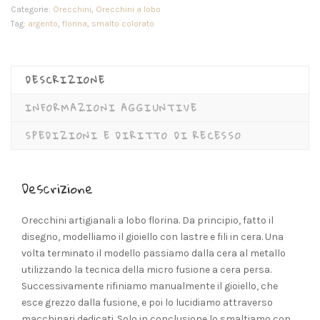
Categorie:
Orecchini
,
Orecchini a lobo
Tag:
argento
,
florina
,
smalto colorato
DESCRIZIONE
INFORMAZIONI AGGIUNTIVE
SPEDIZIONI E DIRITTO DI RECESSO
Descrizione
Orecchini artigianali a lobo florina. Da principio, fatto il
disegno, modelliamo il gioiello con lastre e fili in cera. Una
volta terminato il modello passiamo dalla cera al metallo
utilizzando la tecnica della micro fusione a cera persa.
Successivamente rifiniamo manualmente il gioiello, che
esce grezzo dalla fusione, e poi lo lucidiamo attraverso
macchinari dedicati. Solo in conclusione lo smaltiamo con