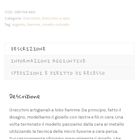
COD:
ORP-FIA-ARG
Categorie:
Orecchini
,
Orecchini a lobo
Tag:
argento
,
fiamme
,
smalto colorato
DESCRIZIONE
INFORMAZIONI AGGIUNTIVE
SPEDIZIONI E DIRITTO DI RECESSO
Descrizione
Orecchini artigianali a lobo fiamme. Da principio, fatto il
disegno, modelliamo il gioiello con lastre e fili in cera. Una
volta terminato il modello passiamo dalla cera al metallo
utilizzando la tecnica della micro fusione a cera persa.
Successivamente rifiniamo manualmente il gioiello, che