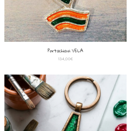
Portachiavi VELA
134,00
€