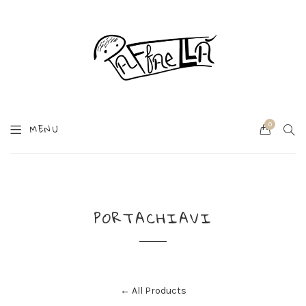
0
SEA
MENU
Cart
PORTACHIAVI
← All Products