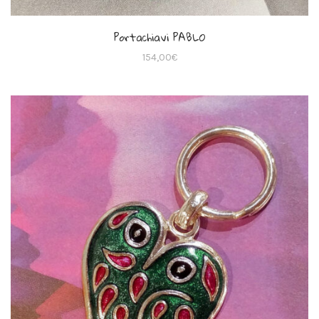
Portachiavi PABLO
154,00
€