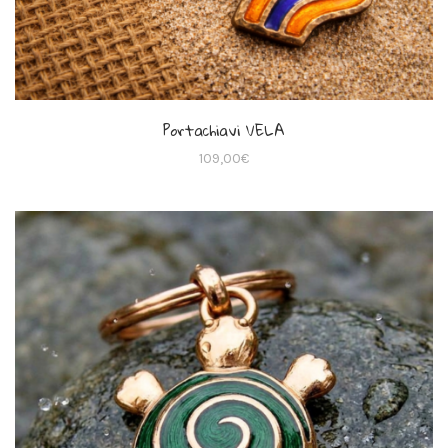
Portachiavi VELA
109,00
€