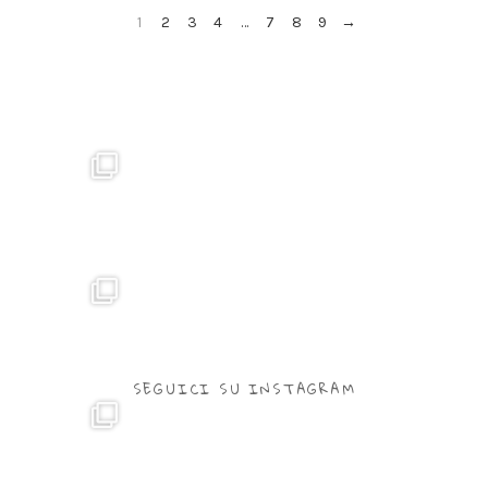
1
2
3
4
…
7
8
9
→
SEGUICI SU INSTAGRAM