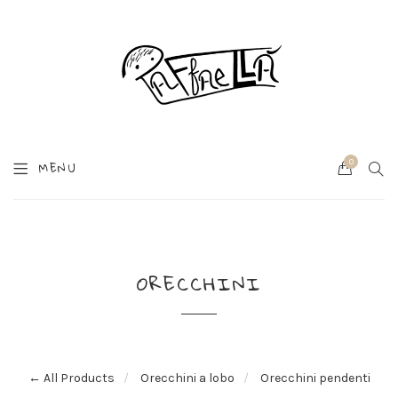
0
SEA
MENU
Cart
ORECCHINI
← All Products
Orecchini a lobo
Orecchini pendenti