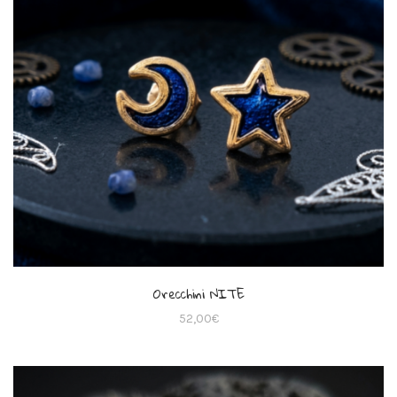
Orecchini NITE
52,00
€