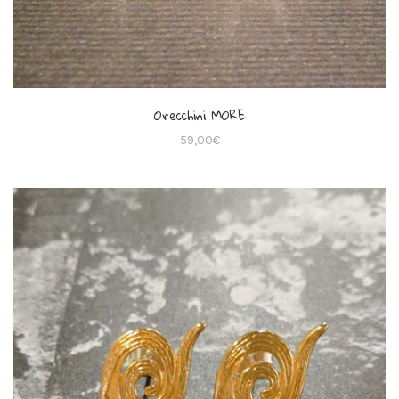
Orecchini MORE
59,00
€