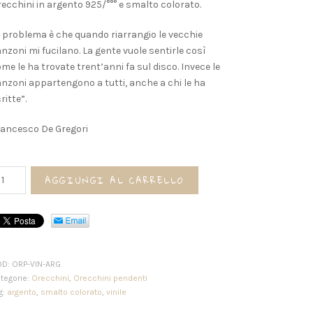
ecchini in argento 925/°°° e smalto colorato.
l problema è che quando riarrangio le vecchie
nzoni mi fucilano. La gente vuole sentirle così
me le ha trovate trent’anni fa sul disco. Invece le
nzoni appartengono a tutti, anche a chi le ha
ritte”.
ancesco De Gregori
ecchini
AGGIUNGI AL CARRELLO
NILE
antità
OD:
ORP-VIN-ARG
tegorie:
Orecchini
,
Orecchini pendenti
g:
argento
,
smalto colorato
,
vinile