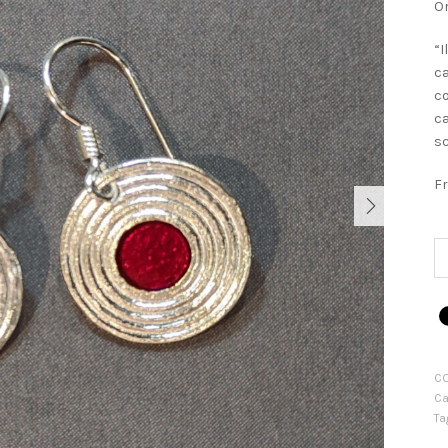
Or
“I
ca
co
ca
sc
Fr
NEXT
Or
VI
qu
C
Ca
Ta