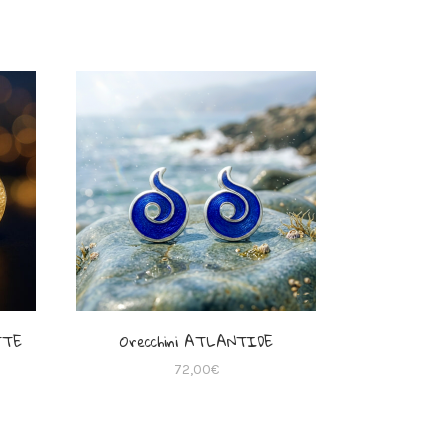
TTE
Orecchini ATLANTIDE
72,00
€