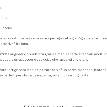
a
.
hini
.
 Speciali.
 a mano, creati con passione e cura per ogni dettaglio. Ogni pezzo è unico
creatività italiana.
n’idea originale e prende vita grazie a mani esperte. Bracciali, anelli,
 indossare un accessorio esclusivo che racconti una storia.
tenere l’artigianato locale e portare con sé un pezzo autentico, lontan
sono perfetti per chi cerca eleganza, autenticità e originalità.