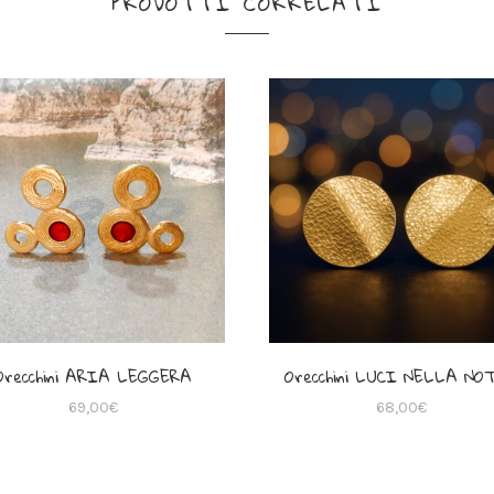
PRODOTTI CORRELATI
Orecchini ARIA LEGGERA
Orecchini LUCI NELLA NO
69,00
€
68,00
€