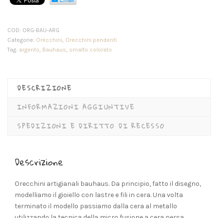
COD:
ORG-BAU-ARG
Categorie:
Orecchini
,
Orecchini pendenti
Tag:
argento
,
Bauhaus
,
smalto colorato
DESCRIZIONE
INFORMAZIONI AGGIUNTIVE
SPEDIZIONI E DIRITTO DI RECESSO
Descrizione
Orecchini artigianali bauhaus. Da principio, fatto il disegno,
modelliamo il gioiello con lastre e fili in cera. Una volta
terminato il modello passiamo dalla cera al metallo
utilizzando la tecnica della micro fusione a cera persa.