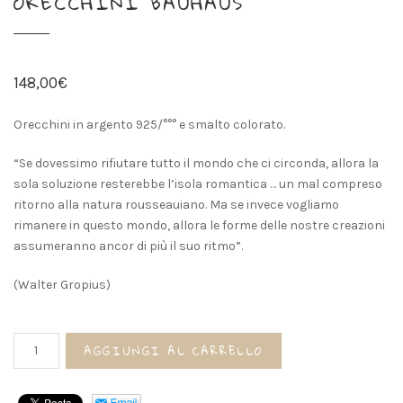
ORECCHINI BAUHAUS
148,00
€
Orecchini in argento 925/°°° e smalto colorato.
“Se dovessimo rifiutare tutto il mondo che ci circonda, allora la
sola soluzione resterebbe l’isola romantica … un mal compreso
ritorno alla natura rousseauiano. Ma se invece vogliamo
rimanere in questo mondo, allora le forme delle nostre creazioni
assumeranno ancor di più il suo ritmo”.
(Walter Gropius)
Orecchini
AGGIUNGI AL CARRELLO
BAUHAUS
quantità