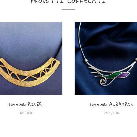
PRODOTTI CORRELATI
Girocollo RIVER
Girocollo ALBATROS
145,00
€
255,00
€