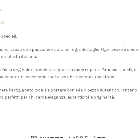
a
.
lli
.
 Speciali.
 a mano, creati con passione e cura per ogni dettaglio. Ogni pezzo è unico
creatività italiana.
n’idea originale e prende vita grazie a mani esperte. Bracciali, anelli,
 indossare un accessorio esclusivo che racconti una storia.
tenere l’artigianato locale e portare con sé un pezzo autentico, lontan
sono perfetti per chi cerca eleganza, autenticità e originalità.