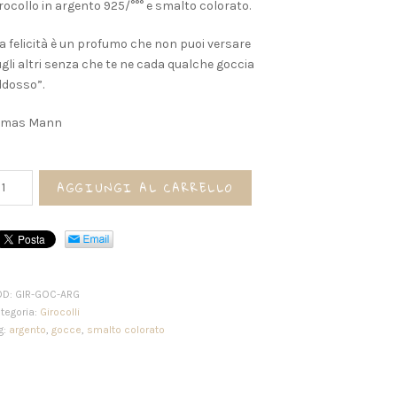
rocollo in argento 925/°°° e smalto colorato.
a felicità è un profumo che non puoi versare
gli altri senza che te ne cada qualche goccia
ddosso”.
omas Mann
rocollo
AGGIUNGI AL CARRELLO
OCCE
antità
OD:
GIR-GOC-ARG
tegoria:
Girocolli
g:
argento
,
gocce
,
smalto colorato