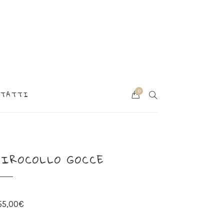
0
SEARCH
NTATTI
Cart
GIROCOLLO GOCCE
55,00
€