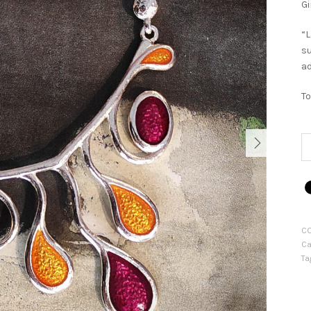
Gi
“L
su
a
T
Gi
G
NEXT
qu
C
Ca
Ta