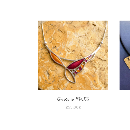
Girocollo ARLES
255,00
€