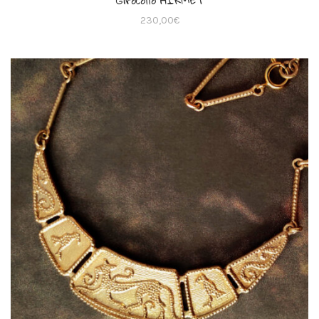
Girocollo HIKMET
230,00
€