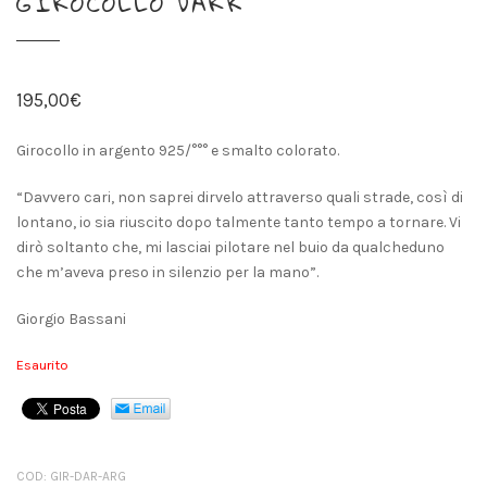
GIROCOLLO DARK
195,00
€
Girocollo in argento 925/°°° e smalto colorato.
“Davvero cari, non saprei dirvelo attraverso quali strade, così di
lontano, io sia riuscito dopo talmente tanto tempo a tornare. Vi
dirò soltanto che, mi lasciai pilotare nel buio da qualcheduno
che m’aveva preso in silenzio per la mano”.
Giorgio Bassani
Esaurito
COD:
GIR-DAR-ARG