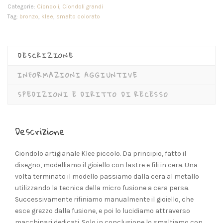
Categorie:
Ciondoli
,
Ciondoli grandi
Tag:
bronzo
,
klee
,
smalto colorato
DESCRIZIONE
INFORMAZIONI AGGIUNTIVE
SPEDIZIONI E DIRITTO DI RECESSO
Descrizione
Ciondolo artigianale Klee piccolo. Da principio, fatto il
disegno, modelliamo il gioiello con lastre e fili in cera. Una
volta terminato il modello passiamo dalla cera al metallo
utilizzando la tecnica della micro fusione a cera persa.
Successivamente rifiniamo manualmente il gioiello, che
esce grezzo dalla fusione, e poi lo lucidiamo attraverso
macchinari dedicati. Solo in conclusione lo smaltiamo con